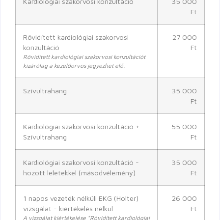
Kardiológiai szakorvosi konzultáció
35 000
Ft
Rövidített kardiológiai szakorvosi
27 000
konzultáció
Ft
Rövidített kardiológiai szakorvosi konzultációt
kizárólag a kezelőorvos jegyezhet elő.
Szívultrahang
35 000
Ft
Kardiológiai szakorvosi konzultáció +
55 000
Szívultrahang
Ft
Kardiológiai szakorvosi konzultáció -
35 000
hozott leletekkel (másodvélemény)
Ft
1 napos vezeték nélküli EKG (Holter)
26 000
vizsgálat - kiértékelés nélkül
Ft
A vizsgálat kiértékelése "Rövidített kardiológiai