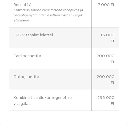
Receptírás
7 000 Ft
Szakorvosi viziten kívül történő receptírás (a
receptigényt minden esetben írásban kérjük
elküldeni)
EKG vizsgálat lelettel
15 000
Ft
Cardiogenetika
200 000
Ft
Onkogenetika
200 000
Ft
Kombinált cardio-onkogenetikai
295 000
vizsgálat
Ft