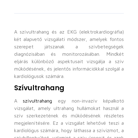
A szívultrahang és az EKG (elektrokardiográfia)
két alapvető vizsgálati módszer, amelyek fontos
szerepet játszanak a szívbetegségek
diagnózisában és monitorozásában. Mindkét
eljárás különböző aspektusait vizsgálja a szív
működésének, és jelentős információkkal szolgál a
kardiológusok számára.
Szívultrahang
A
szívultrahang
egy non-invazív képalkotó
vizsgálat, amely ultrahang hullámokat használ a
szív szerkezetének és működésének részletes
megjelenítésére. Ez a vizsgálat lehetővé teszi a
kardiológus számára, hogy láthassa a szívizmot, a
szívbillentyűket, valamint a szív üregeit és azok