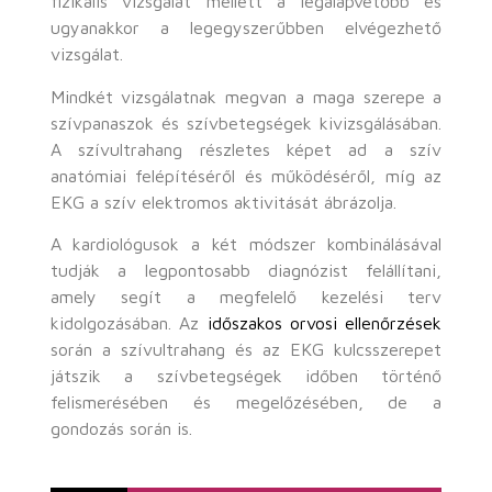
fizikális vizsgálat mellett a legalapvetőbb és
ugyanakkor a legegyszerűbben elvégezhető
vizsgálat.
Mindkét vizsgálatnak megvan a maga szerepe a
szívpanaszok és szívbetegségek kivizsgálásában.
A szívultrahang részletes képet ad a szív
anatómiai felépítéséről és működéséről, míg az
EKG a szív elektromos aktivitását ábrázolja.
A kardiológusok a két módszer kombinálásával
tudják a legpontosabb diagnózist felállítani,
amely segít a megfelelő kezelési terv
kidolgozásában. Az
időszakos orvosi ellenőrzések
során a szívultrahang és az EKG kulcsszerepet
játszik a szívbetegségek időben történő
felismerésében és megelőzésében, de a
gondozás során is.