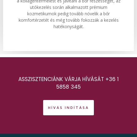
Kardiológiai Szakorvosi
Konzultáció
A kardiológiai szakorvosi konzultáció során a szív- és
érrendszeri problémák felmérése és diagnosztizálása
történik.
ASSZISZTENCIÁNK VÁRJA HÍVÁSÁT +36 1
5858 345
HÍVÁS INDÍTÁSA