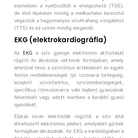
esetekben a nyelőcsőből is elvégezhető (TOE),
de első lépésben mindig a mellkasfalon keresztül
végezzük a hagyományos szíultrahang vizsgálatot
(TTE) és ez szinte mindig elegendő.
EKG (elektrokardiográfia)
Az
EKG
a szív gyenge elektromos aktivitását
rögzíti és ábrázolja vektorok formájában, amely
lehetővé teszi a szívritmus értékelését és egyéb
fontos rendellenességek (pl. coronaria betegség,
lezajlott szívinfarktus, szívizombetegségek,
specifikus ritmuszavarra való hajlam) gyanújának
felvetését vagy adott esetben a korábbi gyanú
igazolását.
Eljárás során elektródák rögzítik a szív által
létrehozott elektromos jeleket, amelyeket görbék
formájában ábrázolnak. Az EKG a kardiológiában a